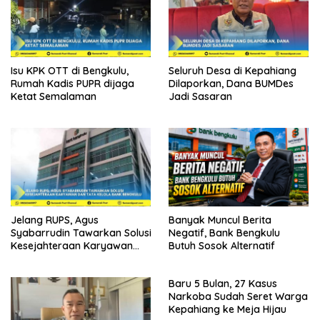
Isu KPK OTT di Bengkulu,
Seluruh Desa di Kepahiang
Rumah Kadis PUPR dijaga
Dilaporkan, Dana BUMDes
Ketat Semalaman
Jadi Sasaran
Jelang RUPS, Agus
Banyak Muncul Berita
Syabarrudin Tawarkan Solusi
Negatif, Bank Bengkulu
Kesejahteraan Karyawan
Butuh Sosok Alternatif
dan Tata Kelola Bank
Bengkulu
Baru 5 Bulan, 27 Kasus
Narkoba Sudah Seret Warga
Kepahiang ke Meja Hijau