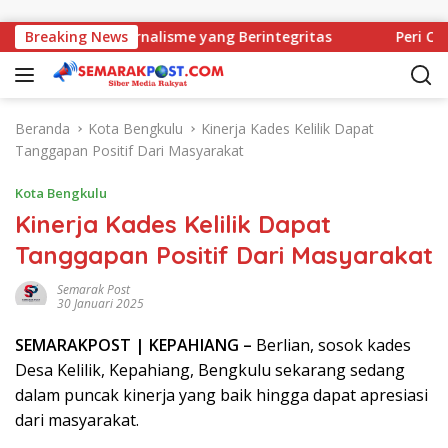
Langsung ke konten
 Komitmen Jurnalisme yang Berintegritas
Breaking News
Peri Cantik,
Beranda
Kota Bengkulu
Kinerja Kades Kelilik Dapat
Tanggapan Positif Dari Masyarakat
Kota Bengkulu
Kinerja Kades Kelilik Dapat
Tanggapan Positif Dari Masyarakat
Semarak Post
30 Januari 2025
SEMARAK
POST
| KEPAHIANG –
Berlian, sosok kades
Desa Kelilik, Kepahiang, Bengkulu sekarang sedang
dalam puncak kinerja yang baik hingga dapat apresiasi
dari masyarakat.