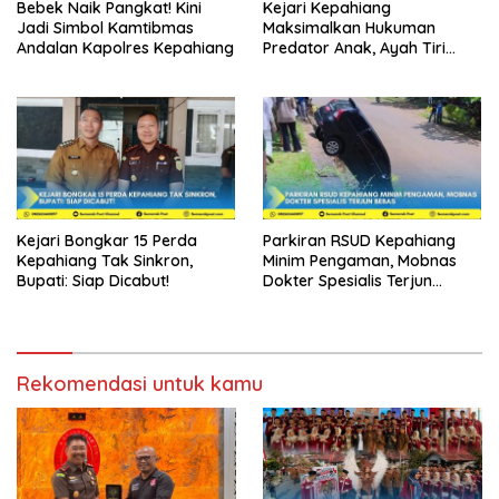
Bebek Naik Pangkat! Kini
Kejari Kepahiang
Jadi Simbol Kamtibmas
Maksimalkan Hukuman
Andalan Kapolres Kepahiang
Predator Anak, Ayah Tiri
Dibui 18 Tahun
Kejari Bongkar 15 Perda
Parkiran RSUD Kepahiang
Kepahiang Tak Sinkron,
Minim Pengaman, Mobnas
Bupati: Siap Dicabut!
Dokter Spesialis Terjun
Bebas
Rekomendasi untuk kamu