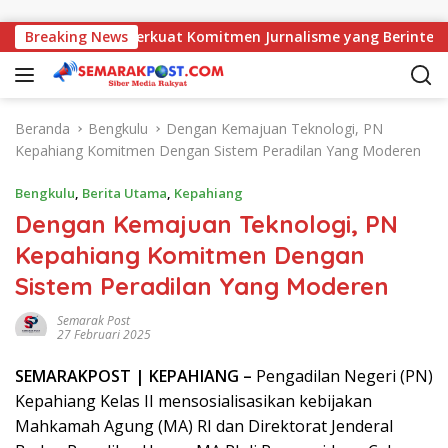
Langsung ke konten
ajati, AMJ Perkuat Komitmen Jurnalisme yang Berintegritas
Breaking News
Beranda
Bengkulu
Dengan Kemajuan Teknologi, PN
Kepahiang Komitmen Dengan Sistem Peradilan Yang Moderen
Bengkulu
,
Berita Utama
,
Kepahiang
Dengan Kemajuan Teknologi, PN
Kepahiang Komitmen Dengan
Sistem Peradilan Yang Moderen
Semarak Post
27 Februari 2025
SEMARAK
POST
| KEPAHIANG –
Pengadilan Negeri (PN)
Kepahiang Kelas II mensosialisasikan kebijakan
Mahkamah Agung (MA) RI dan Direktorat Jenderal