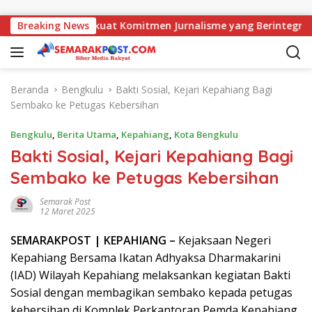
Langsung ke konten
jati, AMJ Perkuat Komitmen Jurnalisme yang Berintegritas
Breaking News
Beranda
Bengkulu
Bakti Sosial, Kejari Kepahiang Bagi
Sembako ke Petugas Kebersihan
Bengkulu
,
Berita Utama
,
Kepahiang
,
Kota Bengkulu
Bakti Sosial, Kejari Kepahiang Bagi
Sembako ke Petugas Kebersihan
Semarak Post
12 Maret 2025
SEMARAK
POST
| KEPAHIANG –
Kejaksaan Negeri
Kepahiang Bersama Ikatan Adhyaksa Dharmakarini
(IAD) Wilayah Kepahiang melaksankan kegiatan Bakti
Sosial dengan membagikan sembako kepada petugas
kebersihan di Komplek Perkantoran Pemda Kepahiang.