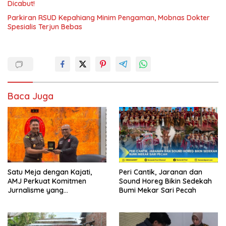
Dicabut!
Parkiran RSUD Kepahiang Minim Pengaman, Mobnas Dokter
Spesialis Terjun Bebas
Baca Juga
Satu Meja dengan Kajati,
Peri Cantik, Jaranan dan
AMJ Perkuat Komitmen
Sound Horeg Bikin Sedekah
Jurnalisme yang
Bumi Mekar Sari Pecah
Berintegritas