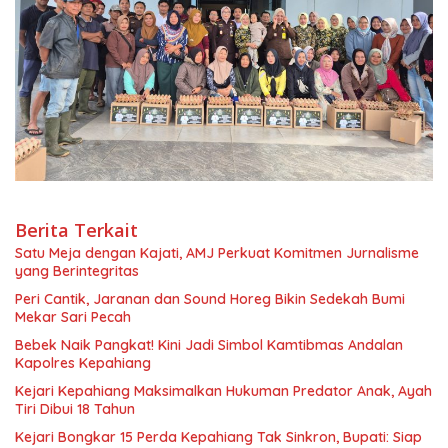
Berita Terkait
Satu Meja dengan Kajati, AMJ Perkuat Komitmen Jurnalisme
yang Berintegritas
Peri Cantik, Jaranan dan Sound Horeg Bikin Sedekah Bumi
Mekar Sari Pecah
Bebek Naik Pangkat! Kini Jadi Simbol Kamtibmas Andalan
Kapolres Kepahiang
Kejari Kepahiang Maksimalkan Hukuman Predator Anak, Ayah
Tiri Dibui 18 Tahun
Kejari Bongkar 15 Perda Kepahiang Tak Sinkron, Bupati: Siap